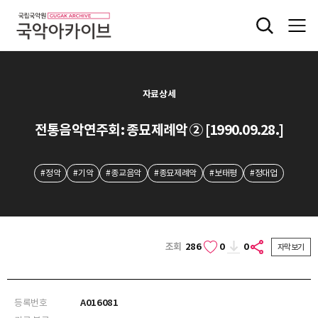
자료상세
전통음악연주회: 종묘제례악 ② [1990.09.28.]
#정악
#기악
#종교음악
#종묘제례악
#보태평
#정대업
조회
286
0
0
자막보기
등록번호
A016081