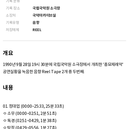
기록 분류
기록 장소
국립국악원 소극장
소장처
국악아카이브실
기록유형
음향
저장매체
REEL
개요
1990년 9월 28일 19시 30분에 국립국악원 소극장에서 개최한 '종묘제례악'
공연실황을 녹음한 음향 Reel Tape 2개 중 두번째.
내용
01. 정대업 (00:00~25:33, 25분 33초)
ㅇ 소무 (00:00~02:51, 2분 51초)
ㅇ 독경 (02:51~04:29, 1분 38초)
ㅇ 탁정 (04:29~05:56, 1분 27초)