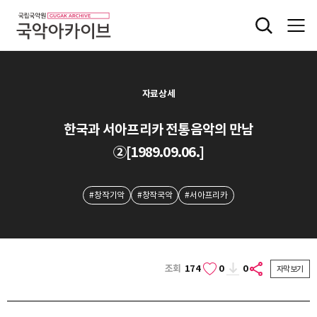
자료상세
한국과 서아프리카 전통음악의 만남
②[1989.09.06.]
#창작기악
#창작국악
#서아프리카
조회
174
0
0
자막보기