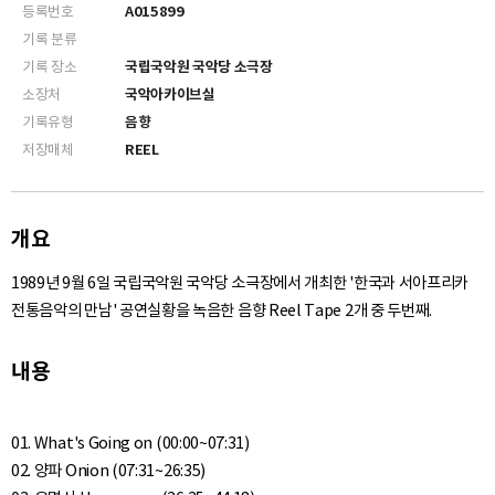
등록번호
A015899
기록 분류
기록 장소
국립국악원 국악당 소극장
소장처
국악아카이브실
기록유형
음향
저장매체
REEL
개요
1989년 9월 6일 국립국악원 국악당 소극장에서 개최한 '한국과 서아프리카
전통음악의 만남' 공연실황을 녹음한 음향 Reel Tape 2개 중 두번째.
내용
01. What's Going on (00:00~07:31)
02. 양파 Onion (07:31~26:35)