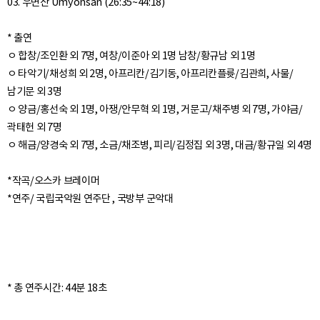
03. 우면산 Umyonsan (26:35~44:18)
* 출연
ㅇ 합창/조인환 외 7명, 여창/이준아 외 1명 남창/황규남 외 1명
ㅇ 타악기/채성희 외 2명, 아프리칸/김기동, 아프리칸플륫/김관희, 사물/
남기문 외 3명
ㅇ 양금/홍선숙 외 1명, 아쟁/안무혁 외 1명, 거문고/채주병 외 7명, 가야금/
곽태헌 외 7명
ㅇ 해금/양경숙 외 7명, 소금/채조병, 피리/김정집 외 3명, 대금/황규일 외 4명
*작곡/오스카 브레이머
*연주/ 국립국악원 연주단 , 국방부 군악대