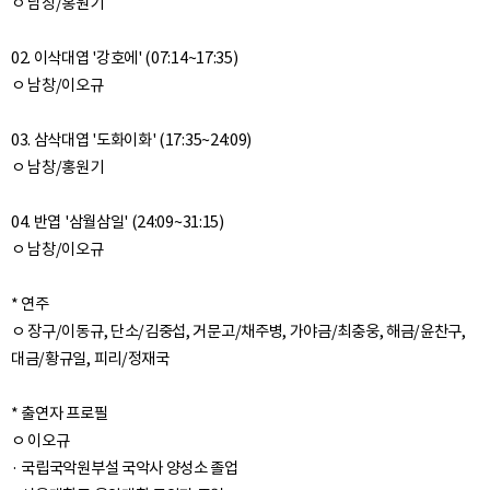
ㅇ 남창/홍원기
02. 이삭대엽 '강호에' (07:14~17:35)
ㅇ 남창/이오규
03. 삼삭대엽 '도화이화' (17:35~24:09)
ㅇ 남창/홍원기
04. 반엽 '삼월삼일' (24:09~31:15)
ㅇ 남창/이오규
* 연주
ㅇ 장구/이동규, 단소/김중섭, 거문고/채주병, 가야금/최충웅, 해금/윤찬구,
대금/황규일, 피리/정재국
* 출연자 프로필
ㅇ 이오규
· 국립국악원부설 국악사 양성소 졸업