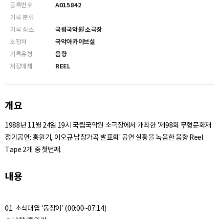
등록번호
A015842
기록 분류
기록 장소
국립국악원 소극장
소장처
국악아카이브실
기록유형
음향
저장매체
REEL
개요
1988년 11월 24일 19시 국립국악원 소극장에서 개최한 '제98회 무형문화재
정기공연: 홍원기, 이오규 남창가곡 발표회' 공연 실황을 녹음한 음향 Reel
Tape 2개 중 첫번째.
내용
01. 초삭대엽 '동창이' (00:00~07:14)