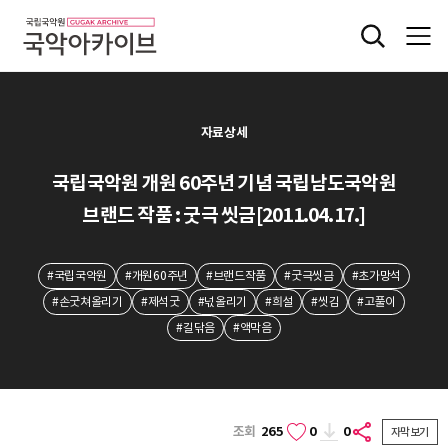
자료상세
국립국악원 개원 60주년 기념 국립남도국악원
브랜드 작품 : 굿극 씻금[2011.04.17.]
#국립국악원
#개원60주년
#브랜드작품
#굿극씻금
#초가망석
#손굿쳐올리기
#제석굿
#넋올리기
#희설
#씻김
#고풀이
#길닦음
#액막음
조회
265
0
0
자막보기