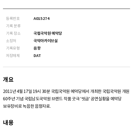
등록번호
A015274
기록 분류
기록 장소
국립국악원 예악당
소장처
국악아카이브실
기록유형
음향
저장매체
DAT
개요
2011년 4월 17일 19시 30분 국립국악원 예악당에서 개최한 국립국악원 개원
60주년 기념 국립남도국악원 브랜드 작품 굿극 '씻금' 공연실황을 예악당
보유장비로 녹음한 음향자료.
내용