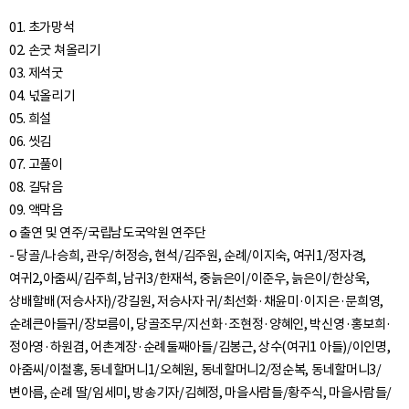
01. 초가망석
02. 손굿 쳐올리기
03. 제석굿
04. 넋올리기
05. 희설
06. 씻김
07. 고풀이
08. 길닦음
09. 액막음
o 출연 및 연주/국립남도국악원 연주단
- 당골/나승희, 관우/허정승, 현석/김주원, 순례/이지숙, 여귀1/정자경,
여귀2,아줌씨/김주희, 남귀3/한재석, 중늙은이/이준우, 늙은이/한상욱,
상배할배(저승사자)/강길원, 저승사자 귀/최선화·채윤미·이지은·문희영,
순례큰아들귀/장보름이, 당골조무/지선화·조현정·양혜인, 박신영·홍보희·
정아영·하원겸, 어촌계장·순례둘째아들/김봉근, 상수(여귀1 아들)/이인명,
아줌씨/이철홍, 동네할머니1/오혜원, 동네할머니2/정순복, 동네할머니3/
변아름, 순례 딸/임세미, 방송기자/김혜정, 마을사람들/황주식, 마을사람들/