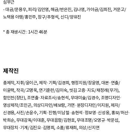
심부근
- 대금/문용우, 피리/김인영, 해금/반은진, 김나영, 가야금/김희진, 거문고/
노택용 아쟁/홍민주, 장구/추형석, 신디/양유진
제작진
총제작, 지휘/윤이근, 제작·기획/김경희, 행정지원/장윤영, 대본·연출/
이윤택, 작곡/고명욱, 연기훈련/김미숙, 씻김 고증·지도/채정례(무가),
함인천(장단), 조연출·자료조사/송현석, 무대미술/김경수, 조명디자인·
영상제작/조인곤, 의상디자인/배보람, 가면·분장디자인/이지원, 제자/
신경용, 사진/손윤수, 기획·진행/이남철·송현석·정보영·신성웅, 홍보/허산·
박희순, 무대감독/이대훈, 무대음향/김현호, 무대조명/오영규·박문섭,
무대장치·기계/김진오·김명희, 소품/류재희, 의상/신지연