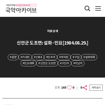
자료상세
신안군 도초면: 설화·민요[1984.08.29.]
#음향
#카세트
#1984
#민속악
#최덕원
#구입
#설화채록
#민요채록
#신안군 도초면
#고단리
#지남리
조회
165
0
0
자막보기