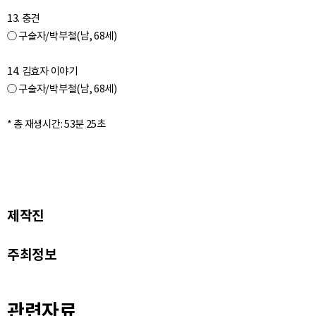
13. 충견
○ 구술자/박부철(남, 68세)
14. 김효자 이야기
○ 구술자/박부철(남, 68세)
제작진
주최정보
관련자료