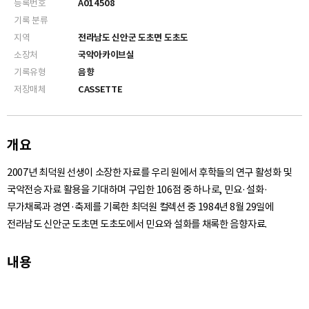
등록번호
A014508
기록 분류
지역
전라남도 신안군 도초면 도초도
소장처
국악아카이브실
기록유형
음향
저장매체
CASSETTE
개요
2007년 최덕원 선생이 소장한 자료를 우리 원에서 후학들의 연구 활성화 및
국악전승 자료 활용을 기대하며 구입한 106점 중 하나로, 민요·설화·
무가채록과 경연·축제를 기록한 최덕원 컬렉션 중 1984년 8월 29일에
전라남도 신안군 도초면 도초도에서 민요와 설화를 채록한 음향자료.
내용