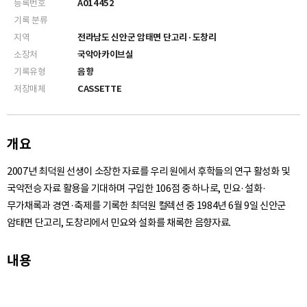
등록번호
A014452
기록 분류
지역
전라남도 신안군 암태면 단고리·도창리
소장처
국악아카이브실
기록유형
음향
저장매체
CASSETTE
개요
2007년 최덕원 선생이 소장한 자료를 우리 원에서 후학들의 연구 활성화 및
국악전승 자료 활용을 기대하며 구입한 106점 중 하나로, 민요·설화·
무가채록과 경연·축제를 기록한 최덕원 컬렉션 중 1984년 6월 9일 신안군
암태면 단고리, 도창리에서 민요와 설화를 채록한 음향자료.
내용