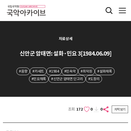
자료상세
신안군 암태면: 설화·민요 3[1984.06.09]
#음향
#카세트
#1984
#민속악
#최덕원
#설화채록
#민요채록
#신안군 암태면 단고리
#도창리
조회
172
0
0
자막보기