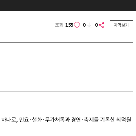
조회
155
0
0
자막보기
 중 하나로, 민요·설화·무가채록과 경연·축제를 기록한 최덕원