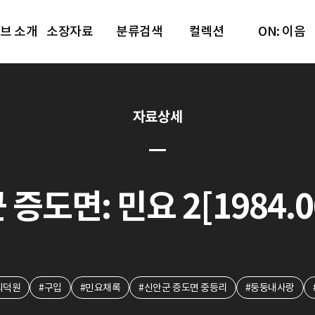
브 소개
소장자료
분류검색
컬렉션
ON: 이음
자료상세
증도면: 민요 2[1984.06
최덕원
#구입
#민요채록
#신안군 증도면 중등리
#둥둥내사랑