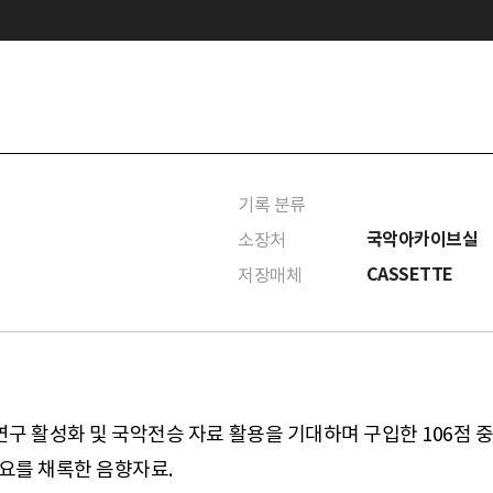
기록 분류
국악아카이브실
소장처
CASSETTE
저장매체
 연구 활성화 및 국악전승 자료 활용을 기대하며 구입한 106점
민요를 채록한 음향자료.