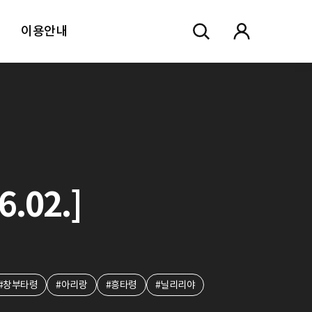
이용안내
.02.]
#창부타령
#아리랑
#흥타령
#닐리리야