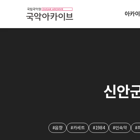
아카이
신안군 
#음향
#카세트
#1984
#민속악
#