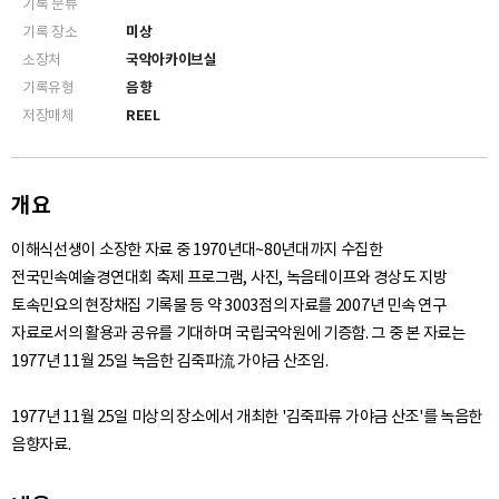
기록 분류
기록 장소
미상
소장처
국악아카이브실
기록유형
음향
저장매체
REEL
개요
이해식선생이 소장한 자료 중 1970년대~80년대까지 수집한
전국민속예술경연대회 축제 프로그램, 사진, 녹음테이프와 경상도 지방
토속민요의 현장채집 기록물 등 약 3003점의 자료를 2007년 민속 연구
자료로서의 활용과 공유를 기대하며 국립국악원에 기증함. 그 중 본 자료는
1977년 11월 25일 녹음한 김죽파流 가야금 산조임.
1977년 11월 25일 미상의 장소에서 개최한 '김죽파류 가야금 산조'를 녹음한
음향자료.