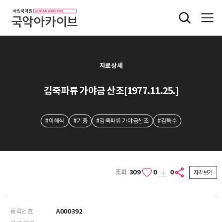
자료상세
김죽파류 가야금 산조[1977.11.25.]
#이해식
#기증
#김죽파류 가야금산조
#김득수
조회
309
0
0
자막보기
등록번호
A000392