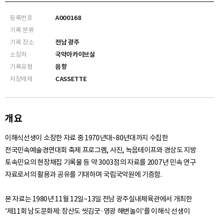
등록번호
A000168
기록 분류
기록 장소
전남 광주
소장처
국악아카이브실
기록유형
음향
저장매체
CASSETTE
개요
이해식선생이 소장한 자료 중 1970년대~80년대까지 수집한
전국민속예술경연대회 축제 프로그램, 사진, 녹음테이프와 경상도 지방
토속민요의 현장채집 기록물 등 약 3003점의 자료를 2007년 민속 연구
자료로서의 활용과 공유를 기대하며 국립국악원에 기증함.
본 자료는 1980년 11월 12일~13일 전남 광주실내체육관에서 개최한
'제11회 남도문화제: 장산도 씻김굿·영광 해변놀이'를 이해식 선생이