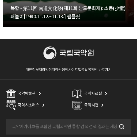
복합 - 第11回 南道文化祭(제11회 남도문화제): 소동(少童)
패놀이[1980.11.12.~11.13.] 팸플릿
개인정보처리방침
저작권정책
사이트맵
국립국악원 바로가기
국악박물관
국악자료실
국악시소러스
국악사전