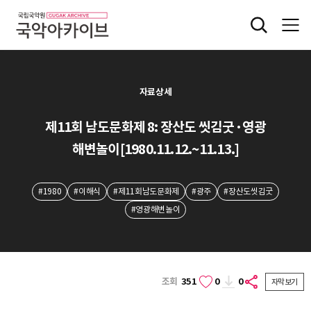
자료상세
제11회 남도문화제 8: 장산도 씻김굿·영광
해변놀이[1980.11.12.~11.13.]
#1980
#이해식
#제11회남도문화제
#광주
#장산도씻김굿
#영광해변놀이
조회
351
0
0
자막보기