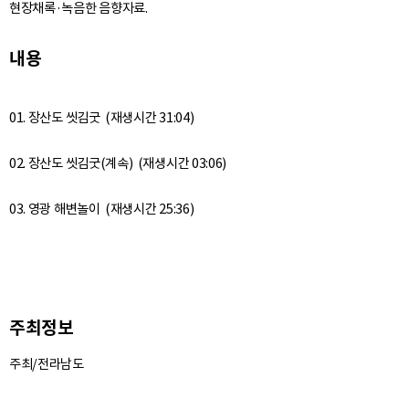
현장채록·녹음한 음향자료.
내용
01. 장산도 씻김굿 (재생시간 31:04)
02. 장산도 씻김굿(계속) (재생시간 03:06)
주최정보
주최/전라남도