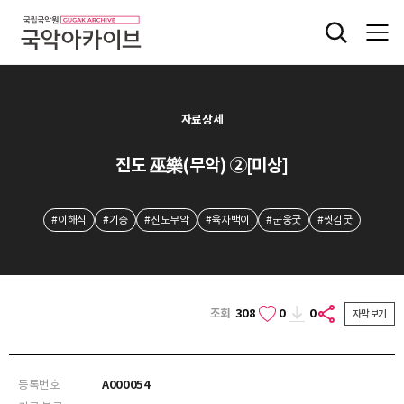
자료상세
진도 巫樂(무악) ②[미상]
#이해식
#기증
#진도무악
#육자백이
#군웅굿
#씻김굿
조회
308
0
0
자막보기
등록번호
A000054