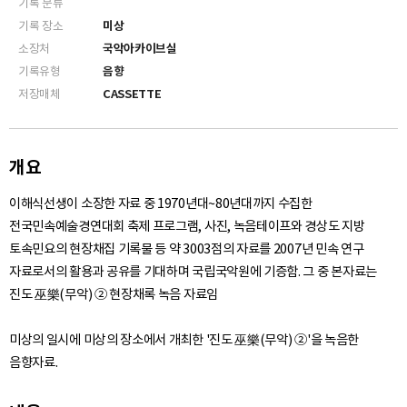
기록 분류
기록 장소
미상
소장처
국악아카이브실
기록유형
음향
저장매체
CASSETTE
개요
이해식선생이 소장한 자료 중 1970년대~80년대까지 수집한
전국민속예술경연대회 축제 프로그램, 사진, 녹음테이프와 경상도 지방
토속민요의 현장채집 기록물 등 약 3003점의 자료를 2007년 민속 연구
자료로서의 활용과 공유를 기대하며 국립국악원에 기증함. 그 중 본자료는
진도 巫樂(무악) ② 현장채록 녹음 자료임
미상의 일시에 미상의 장소에서 개최한 '진도 巫樂(무악) ②'을 녹음한
음향자료.