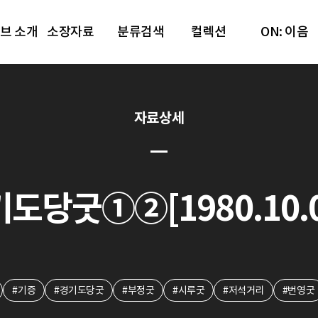
브 소개
소장자료
분류검색
컬렉션
ON: 이음
자료상세
도당굿①②[1980.10.0
#기증
#경기도당굿
#부정굿
#시루굿
#저석거리
#번영굿