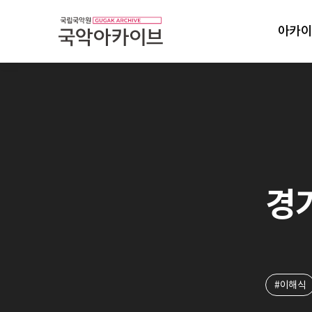
아카이
경기
#이해식