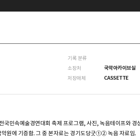
기록 분류
국악아카이브실
소장처
CASSETTE
저장매체
 전국민속예술경연대회 축제 프로그램, 사진, 녹음테이프와 경상
국악원에 기증함. 그 중 본자료는 경기도당굿①② 녹음 자료임.