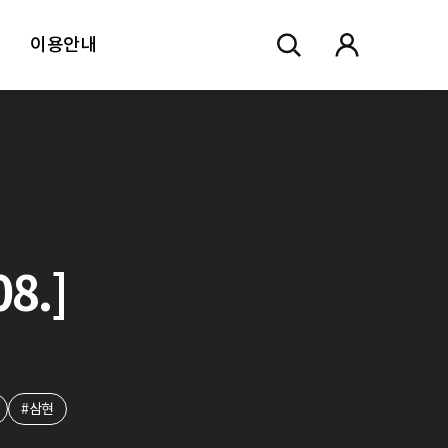
이용안내
8.]
#삼현